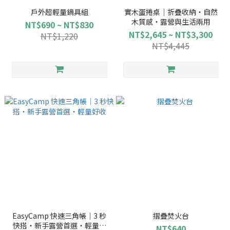
戶外超輕量鍋具組
實木蛋捲桌｜折疊收納・自然
木質感・露營與生活兩用
NT$690 ~ NT$830
NT$2,645 ~ NT$3,300
NT$1,220
NT$4,445
EasyCamp 快速三角帳｜3 秒
摺疊焚火台
快搭・新手露營首選・輕量好
NT$640