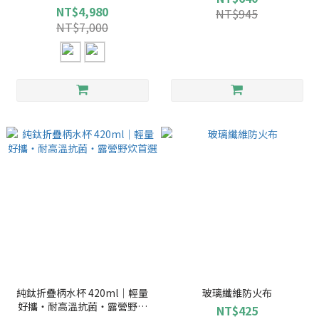
收
NT$4,980
NT$945
NT$7,000
純鈦折疊柄水杯 420ml｜輕量
玻璃纖維防火布
好攜・耐高溫抗菌・露營野炊
NT$425