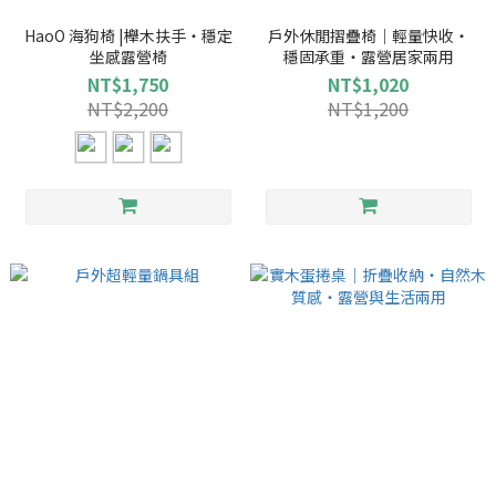
HaoO 海狗椅 |櫸木扶手・穩定
戶外休閒摺疊椅｜輕量快收・
坐感露營椅
穩固承重・露營居家兩用
NT$1,750
NT$1,020
NT$2,200
NT$1,200