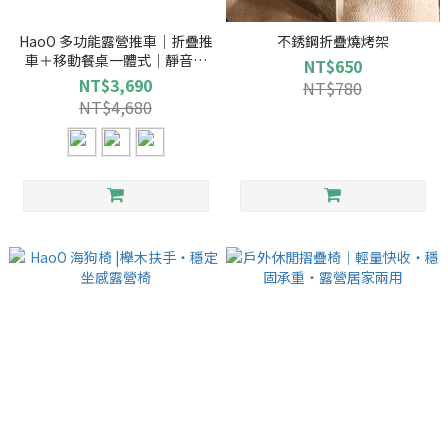
HaoO 多功能露營推車｜折疊推
不銹鋼折疊燒烤架
車＋移動餐桌一體式｜靜音越
NT$650
野輪｜大容量承重露營手推車
NT$3,690
NT$780
NT$4,680