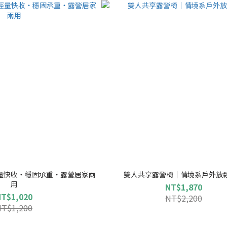
量快收・穩固承重・露營居家兩
雙人共享露營椅｜情境系戶外放
用
NT$1,870
NT$1,020
NT$2,200
NT$1,200