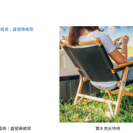
搖椅｜露營療癒款
實木克米特椅