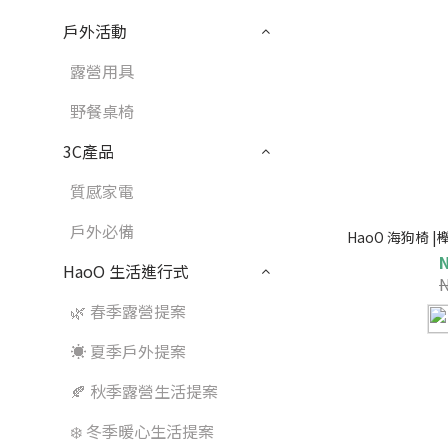
戶外活動
露營用具
野餐桌椅
3C產品
質感家電
戶外必備
HaoO 海狗椅
HaoO 生活進行式
🌿 春季露營提案
☀️ 夏季戶外提案
🍂 秋季露營生活提案
❄️ 冬季暖心生活提案