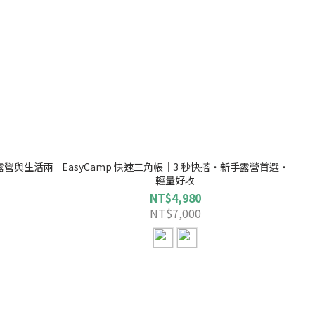
露營與生活兩
EasyCamp 快速三角帳｜3 秒快搭・新手露營首選・
輕量好收
NT$4,980
NT$7,000