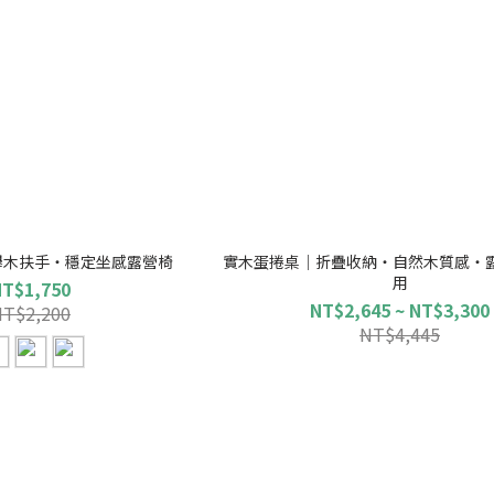
 |櫸木扶手・穩定坐感露營椅
實木蛋捲桌｜折疊收納・自然木質感・
用
NT$1,750
NT$2,645 ~ NT$3,300
NT$2,200
NT$4,445