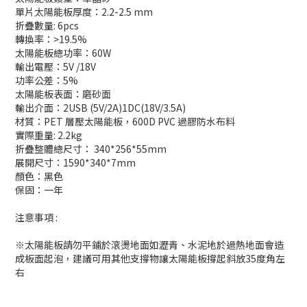
單片太陽能板厚度：2.2-2.5 mm
折疊數量: 6pcs
轉換率：>19.5%
太陽能板總功率：60W
輸出電壓：5V /18V
功率公差：5%
太陽能板表面：磨砂面
輸出介面：2USB (5V/2A)1DC(18V/3.5A)
材質：PET 層壓太陽能板，600D PVC 過膠防水布料
實際重量: 2.2kg
折疊整體總尺寸： 340*256*55mm
展開尺寸：1590*340*7mm
顏色：黑色
保固：一年
注意事項 :
※太陽能板請勿平鋪於滾燙地面如瀝青、水泥地於過熱地面會造
成板面起泡，建議可用其他支撐物讓太陽能板撐起斜放35度角左
右